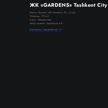
ЖК «GARDENS» Tashkent City
Место: Ташкент, ЖК Gardens, D2, 3 этаж
Площадь: 110 м2
Стиль: Неоклассика
Автор проекта: Шамбазов А.А.
Смотреть подробнее