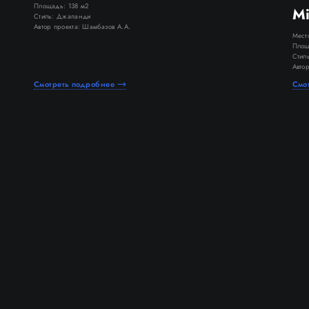
Площадь: 138 м2
Mi
Стиль: Джапанди
Автор проекта: Шамбазов А.А.
Мест
Площ
Стил
Автор
Смотреть подробнее
Смо