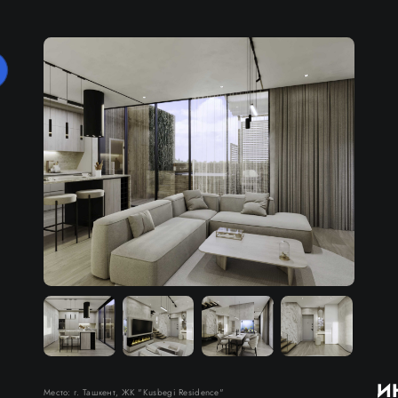
И
Место: г. Ташкент, ЖК "Kusbegi Residence"