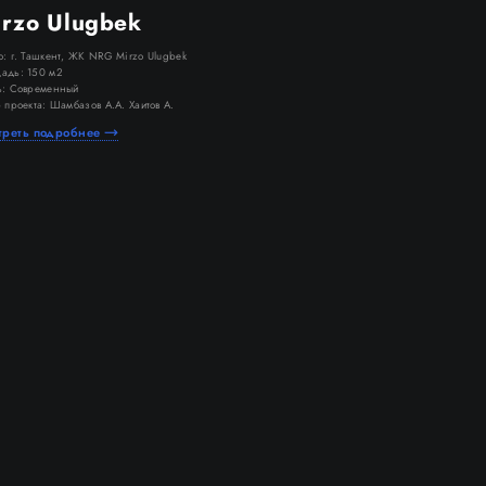
rzo Ulugbek
о: г. Ташкент, ЖК NRG Mirzo Ulugbek
адь: 150 м2
ь: Современный
 проекта: Шамбазов А.А. Хаитов А.
треть подробнее