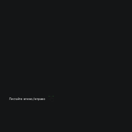
Листайте влево/вправо