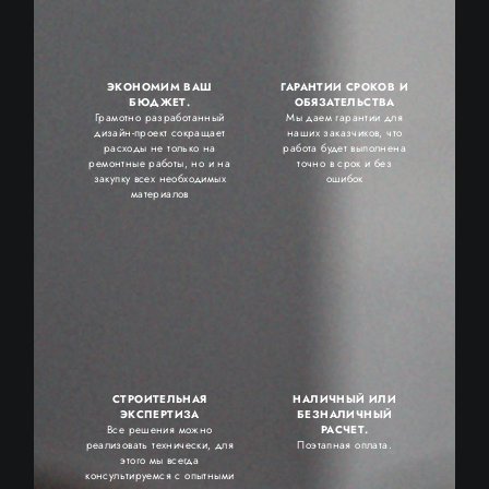
ЭКОНОМИМ ВАШ
ГАРАНТИИ СРОКОВ И
БЮДЖЕТ.
ОБЯЗАТЕЛЬСТВА
Грамотно разработанный
Мы даем гарантии для
дизайн-проект сокращает
наших заказчиков, что
расходы не только на
работа будет выполнена
ремонтные работы, но и на
точно в срок и без
закупку всех необходимых
ошибок
материалов
СТРОИТЕЛЬНАЯ
НАЛИЧНЫЙ ИЛИ
ЭКСПЕРТИЗА
БЕЗНАЛИЧНЫЙ
Все решения можно
РАСЧЕТ.
реализовать технически, для
Поэтапная оплата.
этого мы всегда
консультируемся с опытными