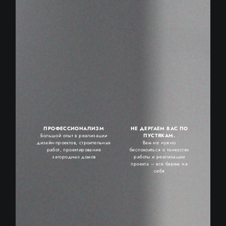
УСЛУГИ
РАССЧИТАТЬ СТОИМОСТЬ
АКЦИИ И СКИДКИ
ПОЛЕЗНЫЕ СТАТЬИ
КОНТАКТЫ
ПРОФЕССИОНАЛИЗМ
НЕ ДЕРГАЕМ ВАС ПО
Большой опыт в реализации
ПУСТЯКАМ.
дизайн-проектов, строительных
Вам не нужно
работ, проектирование
беспокоиться о тонкостях
загородных домов
работы и реализации
проекта – все берем на
себя